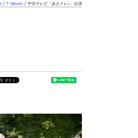
e
T-Album
中京テレビ「あさドレ♪」出演