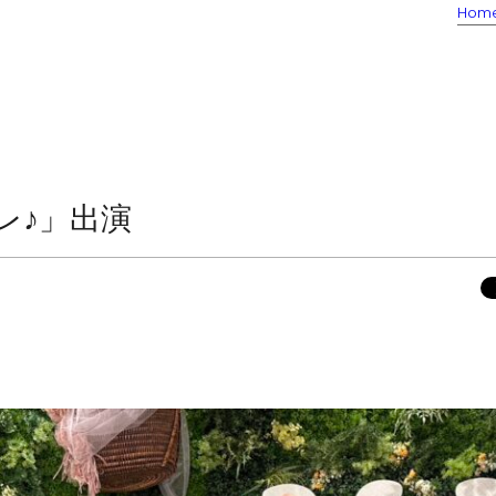
Hom
レ♪」出演