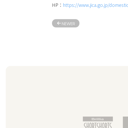
HP：
https://www.jica.go.jp/domest
NEWER