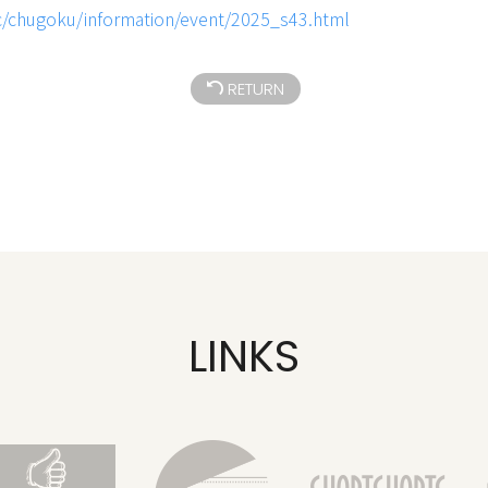
ic/chugoku/information/event/2025_s43.html
RETURN
LINKS